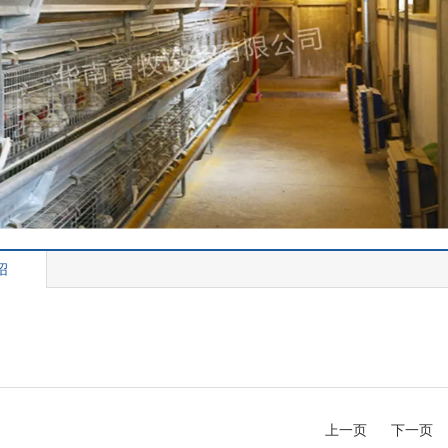
绍
上一页
下一页