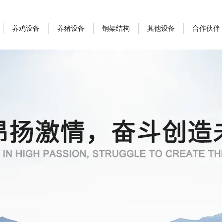
养鸡设备
养猪设备
钢架结构
其他设备
合作伙伴