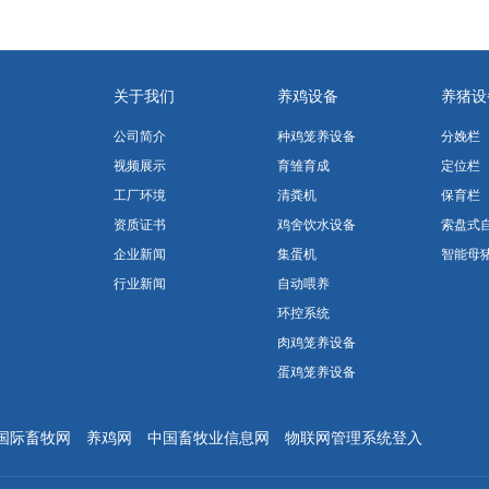
关于我们
养鸡设备
养猪设
公司简介
种鸡笼养设备
分娩栏
视频展示
育雏育成
定位栏
工厂环境
清粪机
保育栏
资质证书
鸡舍饮水设备
索盘式
企业新闻
集蛋机
智能母
行业新闻
自动喂养
环控系统
肉鸡笼养设备
蛋鸡笼养设备
国际畜牧网
养鸡网
中国畜牧业信息网
物联网管理系统登入