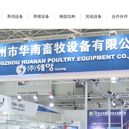
养鸡设备
养猪设备
钢架结构
其他设备
合作伙伴