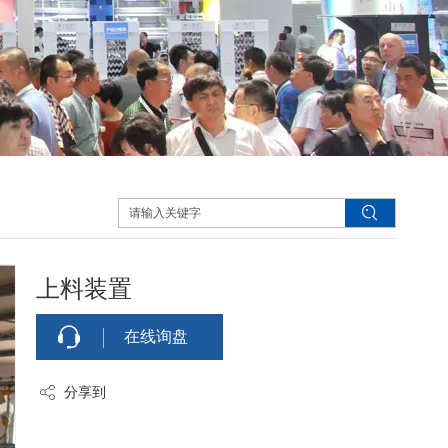
上料装置
在线询盘
分享到